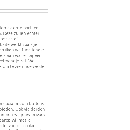
ten externe partijen
. Deze zullen echter
eresses of
site werkt zoals je
bruiken we functionele
e slaan wat er bij een
nkelmandje zat. We
s om te zien hoe we de
en social media buttons
 bieden. Ook via derden
 nemen wij jouw privacy
aarop wij met je
ddel van dit cookie