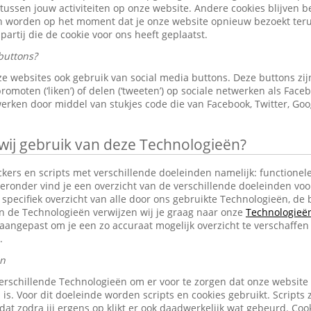
 tussen jouw activiteiten op onze website. Andere cookies blijven 
en worden op het moment dat je onze website opnieuw bezoekt ter
partij die de cookie voor ons heeft geplaatst.
buttons?
e websites ook gebruik van social media buttons. Deze buttons z
omoten (‘liken’) of delen (‘tweeten’) op sociale netwerken als Faceb
erken door middel van stukjes code die van Facebook, Twitter, Goo
j gebruik van deze Technologieën?
ckers en scripts met verschillende doeleinden namelijk: functionele
eronder vind je een overzicht van de verschillende doeleinden voo
specifiek overzicht van alle door ons gebruikte Technologieën, d
an de Technologieën verwijzen wij je graag naar onze
Technologieën 
aangepast om je een zo accuraat mogelijk overzicht te verschaffen
.
en
erschillende Technologieën om er voor te zorgen dat onze website
 is. Voor dit doeleinde worden scripts en cookies gebruikt. Scripts 
n dat zodra jij ergens op klikt er ook daadwerkelijk wat gebeurd. C