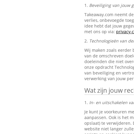
1.
Beveiliging van jouw
Takeaway.com neemt de 
verlies, onbevoegde toe
idee hebt dat jouw gegev
met ons op via:
privacy
2.
Technologieën van de
Wij maken zoals eerder 
van de omschreven doele
doeleinden die niet ove
onze opdracht Technolog
van beveiliging en vertr
verwerking van jouw pe
Wat zijn jouw re
1.
In- en uitschakelen va
Je kunt je voorkeuren me
aanpassen. Ook is het mo
opslaat) te verwijderen.
website niet langer zul