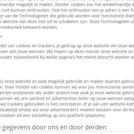
elmandje mogelijk te maken. Zonder cookies zou het winkelmandje 
 niet kunnen onthouden. Ook het onthouden van je adres is een fu
e van de Technologieën die gebruikt worden voor functionele doele
 website dat deze niet uit te schakelen zijn. Deze Technologieën z
ebsitebezoek bewaard worden.
n
ddel van cookies en trackers, je gedrag op onze website om onze w
ssen aan jouw wensen. Wij hopen op deze manier onze website zo 
ouden bijvoorbeeld bij welke pagina’s het meest bezocht worden en
jij onze website zo vaak mogelijk gebruikt en maken daarom gebru
n. Door middel van cookies kunnen wij voor jou interessante aanb
leinde analyseren wij onder andere hoe vaak je onze website gebr
o kunnen wij ons aanbod en advertenties beter op jouw wensen aan
ij trackers gebruiken is het controleren of je van een website ko
odzakelijk omdat wij onze adverteerders moeten betalen voor de kl
zoeken (of een bestelling op ons platform plaatsen).
je gegevens door ons en door derden