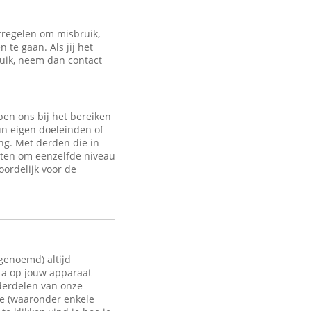
regelen om misbruik,
te gaan. Als jij het
ruik, neem dan contact
en ons bij het bereiken
un eigen doeleinden of
ng. Met derden die in
sten om eenzelfde niveau
oordelijk voor de
 genoemd) altijd
ata op jouw apparaat
nderdelen van onze
te (waaronder enkele