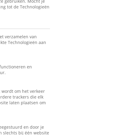
ze gebruiken. Mocht je
ing tot de Technologieën
het verzamelen van
uikte Technologieën aan
 functioneren en
ur.
kt wordt om het verkeer
rdere trackers die elk
bsite laten plaatsen om
eegestuurd en door je
 slechts bij één website