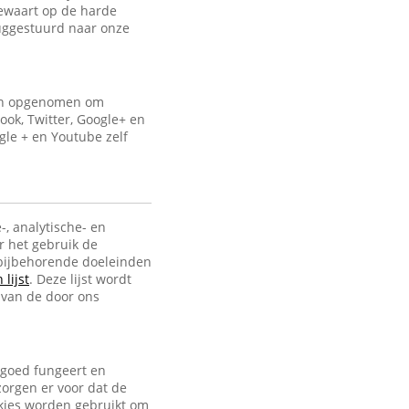
bewaart op de harde
uggestuurd naar onze
ijn opgenomen om
ook, Twitter, Google+ en
gle + en Youtube zelf
-, analytische- en
r het gebruik de
e bijbehorende doeleinden
lijst
. Deze lijst wordt
 van de door ons
 goed fungeert en
zorgen er voor dat de
ookies worden gebruikt om