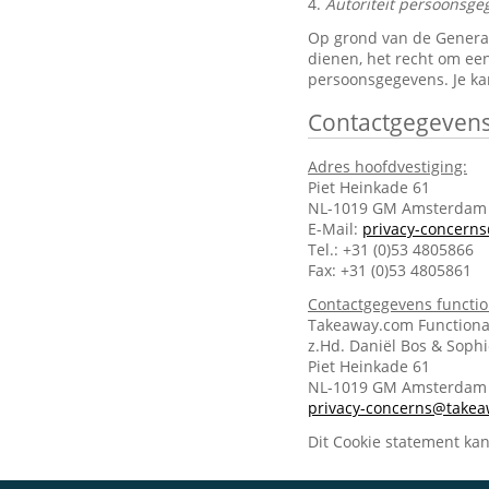
4.
Autoriteit persoonsge
Op grond van de General 
dienen, het recht om een
persoonsgegevens. Je ka
Contactgegeven
Adres hoofdvestiging:
Piet Heinkade 61
NL-1019 GM Amsterdam
E-Mail:
privacy-concern
Tel.: +31 (0)53 4805866
Fax: +31 (0)53 4805861
Contactgegevens functi
Takeaway.com Functiona
z.Hd. Daniël Bos & Soph
Piet Heinkade 61
NL-1019 GM Amsterda
privacy-concerns@take
Dit Cookie statement ka