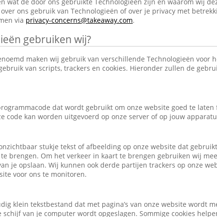
en wat de door ons gebruikte Technologieën zijn en waarom wij de
over ons gebruik van Technologieën of over je privacy met betrekk
emen via
privacy-concerns@takeaway.com
.
ieën gebruiken wij?
enoemd maken wij gebruik van verschillende Technologieën voor 
ebruik van scripts, trackers en cookies. Hieronder zullen de gebr
e programmacode dat wordt gebruikt om onze website goed te laten
eze code kan worden uitgevoerd op onze server of op jouw apparatu
, onzichtbaar stukje tekst of afbeelding op onze website dat gebrui
 te brengen. Om het verkeer in kaart te brengen gebruiken wij mee
an je opslaan. Wij kunnen ook derde partijen trackers op onze we
ite voor ons te monitoren.
udig klein tekstbestand dat met pagina’s van onze website wordt m
schijf van je computer wordt opgeslagen. Sommige cookies helpen