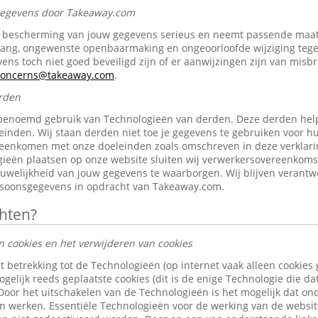
 gegevens door Takeaway.com
bescherming van jouw gegevens serieus en neemt passende maat
gang, ongewenste openbaarmaking en ongeoorloofde wijziging tegen 
ens toch niet goed beveiligd zijn of er aanwijzingen zijn van misb
-concerns@takeaway.com
.
rden
benoemd gebruik van Technologieën van derden. Deze derden help
inden. Wij staan derden niet toe je gegevens te gebruiken voor h
reenkomen met onze doeleinden zoals omschreven in deze verklari
ieën plaatsen op onze website sluiten wij verwerkersovereenkom
ouwelijkheid van jouw gegevens te waarborgen. Wij blijven verantw
rsoonsgegevens in opdracht van Takeaway.com.
chten?
n cookies en het verwijderen van cookies
t betrekking tot de Technologieën (op internet vaak alleen cookies
gelijk reeds geplaatste cookies (dit is de enige Technologie die d
 Door het uitschakelen van de Technologieën is het mogelijk dat o
len werken. Essentiële Technologieën voor de werking van de websi