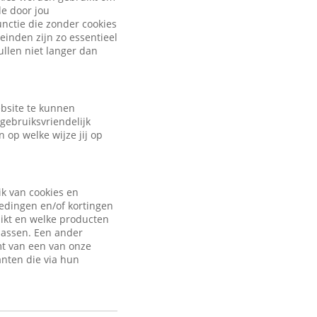
de door jou
nctie die zonder cookies
inden zijn zo essentieel
ullen niet langer dan
ebsite te kunnen
gebruiksvriendelijk
 op welke wijze jij op
ik van cookies en
iedingen en/of kortingen
uikt en welke producten
passen. Een ander
mt van een van onze
anten die via hun