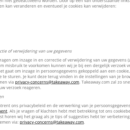
en niet gedeactiveerd worden. Door op een van onderstaande links t
gen kan veranderen en eventueel je cookies kan verwijderen:
ectie of verwijdering van uw gegevens
vragen om inzage in en correctie of verwijdering van uw gegevens (
Om misbruik te voorkomen kunnen wij je bij een dergelijk verzoek 
het gaat om inzage in persoonsgegevens gekoppeld aan een cookie, 
e te sturen. Je kunt deze terug vinden in de instellingen van je br
emen via
privacy-concerns@takeaway.com
. Takeaway.com zal zo snel
ouw verzoek reageren.
en
trent ons privacybeleid en de verwerking van je persoonsgegevens 
ment
. Als je vragen of klachten hebt met betrekking tot ons cookiebe
t horen wij het graag als je tips of suggesties hebt ter verbetering
nemen via:
privacy-concerns@takeaway.com
.