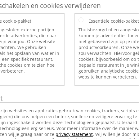
itschakelen en cookies verwijderen
e cookie-pakket
Essentiële cookie-pakket
ngesloten externe partijen
Thuisbezorgd.nl en aangeslo
erde advertenties, die naar
kunnen je advertenties tonen
ijn voor jou. Onze website
niet gebaseerd zijn op je int
rwachten. We gebruiken
productvoorkeuren. Onze web
als het opslaan van wat er in
zou verwachten. Hiervoor ge
 een specifiek restaurant.
cookies, bijvoorbeeld om op t
che cookies om te zien hoe
bepaald restaurant in je wi
verbeteren.
gebruiken analytische cookie
website kunnen verbeteren.
t
jn websites en applicaties gebruik van cookies, trackers, scripts 
ieën) die ons helpen een betere, snellere en veiligere ervaring te
ijn ingeschakeld worden deze Technologieën geplaatst. Uiteraard
 Technologieën erg serieus. Voor meer informatie over de manier w
en wij je graag naar onze
privacy statement
. Wij willen je door mi