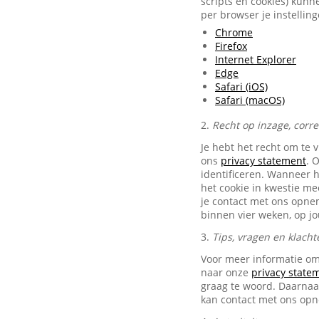
scripts en cookies) kunn
per browser je instellin
Chrome
Firefox
Internet Explorer
Edge
Safari (iOS)
Safari (macOS)
2.
Recht op inzage, corr
Je hebt het recht om te 
ons
privacy statement
. 
identificeren. Wanneer 
het cookie in kwestie me
je contact met ons opn
binnen vier weken, op j
3.
Tips, vragen en klacht
Voor meer informatie om
naar onze
privacy state
graag te woord. Daarnaas
kan contact met ons op