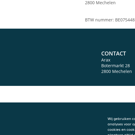
2800 Mechelen
BTW nummer: BE075448
CONTACT
Arax
Botermarkt 28
2800
Mechelen
Wij gebruiken c
analyses voor o
cookies en cook
plaatsen altijd