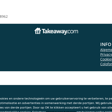
8962
INFO
Algem
Privac
Cookie
Colofo
ookies en andere technologieën om uw gebruikerservaring te verbeteren, te pe
ptimalisatie en advertenties in samenwerking met derde partijen. Wij gebruik
ies van derde partijen. Door op OK te klikken accepteert u het gebruik van alle
 noodzakelijke cookies. Selecteer
Voorkeuren beheren
om te kiezen welke cooki