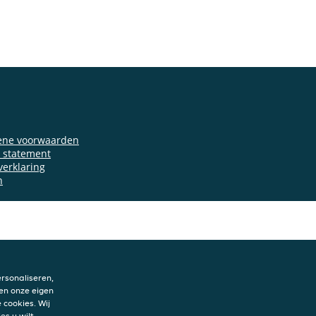
ene voorwaarden
y statement
verklaring
n
rsonaliseren,
en onze eigen
 cookies. Wij
es u wilt